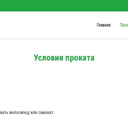
Главная
Про
Пр
Ре
Пр
Условия проката
Пр
Ус
вать велосипед или самокат.