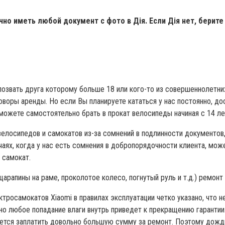
но иметь любой документ с фото в Дія. Если Дія нет, берите
позвать друга которому больше 18 или кого-то из совершеннолетни
воры аренды. Но если Вы планируете кататься у нас постоянно, до
сможете самостоятельно брать в прокат велосипеды начиная с 14 ле
елосипедов и самокатов из-за сомнений в подлинности документов, 
учаях, когда у нас есть сомнения в добропорядочности клиента, м
а самокат.
арапины на раме, проколотое колесо, погнутый руль и т.д.) ремонт
тросамокатов Xiaomi в правилах эксплуатации четко указано, что н
о любое попадание влаги внутрь приведет к прекращению гарантии.
йдется заплатить довольно большую сумму за ремонт. Поэтому дожд